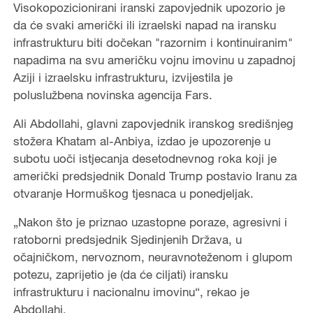
Visokopozicionirani iranski zapovjednik upozorio je
da će svaki američki ili izraelski napad na iransku
infrastrukturu biti dočekan "razornim i kontinuiranim"
napadima na svu američku vojnu imovinu u zapadnoj
Aziji i izraelsku infrastrukturu, izvijestila je
poluslužbena novinska agencija Fars.
Ali Abdollahi, glavni zapovjednik iranskog središnjeg
stožera Khatam al-Anbiya, izdao je upozorenje u
subotu uoči istjecanja desetodnevnog roka koji je
američki predsjednik Donald Trump postavio Iranu za
otvaranje Hormuškog tjesnaca u ponedjeljak.
„Nakon što je priznao uzastopne poraze, agresivni i
ratoborni predsjednik Sjedinjenih Država, u
očajničkom, nervoznom, neuravnoteženom i glupom
potezu, zaprijetio je (da će ciljati) iransku
infrastrukturu i nacionalnu imovinu“, rekao je
Abdollahi.