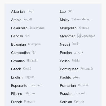
Shqip
ລາວ
Albanian
Lao
العربية
Bahasa Melayu
Arabic
Malay
Беларуская
Монгол
Belarusian
Mongolian
বাংলা
မြန်မာဘာသာ
Bengali
Myanmar
Български
नेपाली
Bulgarian
Nepali
ខ្មែរ
فارسی
Cambodian
Persian
Hrvatski
Polski
Croatian
Polish
Český
Português
Czech
Portuguese
English
پښتو
English
Pashto
Esperanto
Română
Esperanto
Romanian
Filipino
Русский
Filipino
Russian
Français
Српски
French
Serbian