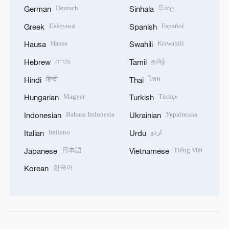
Deutsch
සිංහල
German
Sinhala
Ελληνικά
Español
Greek
Spanish
Hausa
Kiswahili
Hausa
Swahili
עברית
தமிழ்
Hebrew
Tamil
हिन्दी
ไทย
Hindi
Thai
Magyar
Türkçe
Hungarian
Turkish
Bahasa Indonesia
Українська
Indonesian
Ukrainian
Italiano
اردو
Italian
Urdu
日本語
Tiếng Việt
Japanese
Vietnamese
한국어
Korean