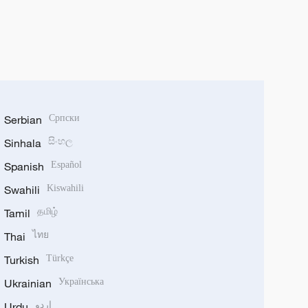
Serbian
Српски
Sinhala
සිංහල
Spanish
Español
Swahili
Kiswahili
Tamil
தமிழ்
Thai
ไทย
Turkish
Türkçe
Ukrainian
Українська
Urdu
اردو