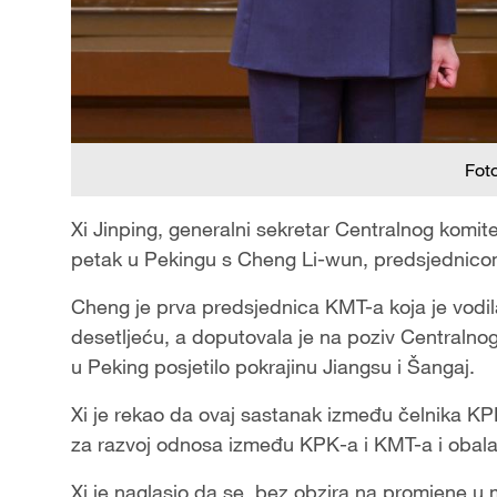
Fot
Xi Jinping, generalni sekretar Centralnog komit
petak u Pekingu s Cheng Li-wun, predsjednico
Cheng je prva predsjednica KMT-a koja je vodi
desetljeću, a doputovala je na poziv Centralnog 
u Peking posjetilo pokrajinu Jiangsu i Šangaj.
Xi je rekao da ovaj sastanak između čelnika K
za razvoj odnosa između KPK-a i KMT-a i obala
Xi je naglasio da se, bez obzira na promjene u