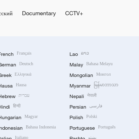
сский
Documentary
CCTV+
French
Français
Lao
ລາວ
German
Deutsch
Malay
Bahasa Melayu
Greek
Ελληνικά
Mongolian
Монгол
Hausa
Hausa
Myanmar
မြန်မာဘာသာ
Hebrew
עברית
Nepali
नेपाली
Hindi
हिन्दी
Persian
فارسی
Hungarian
Magyar
Polish
Polski
Indonesian
Bahasa Indonesia
Portuguese
Português
Italian
Italiano
Pashto
پښتو