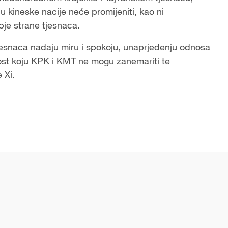
kineske nacije neće promijeniti, kao ni
bje strane tjesnaca.
tjesnaca nadaju miru i spokoju, unaprjeđenju odnosa
nost koju KPK i KMT ne mogu zanemariti te
 Xi.