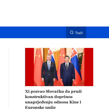
TražI
Xi pozvao Slovačku da pruži
konstruktivan doprinos
unaprjeđenju odnosa Kine i
Europske unije