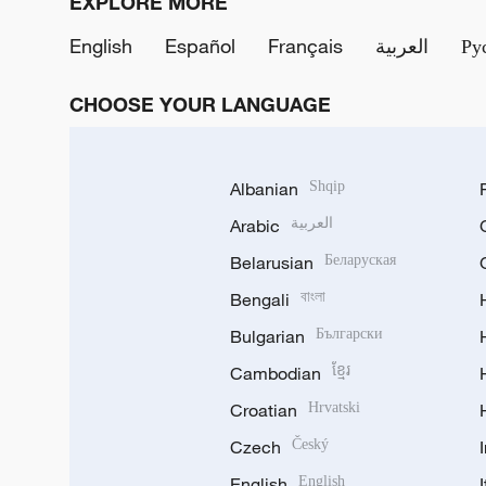
EXPLORE MORE
English
Español
Français
العربية
Ру
CHOOSE YOUR LANGUAGE
Albanian
Shqip
Arabic
العربية
Belarusian
Беларуская
Bengali
বাংলা
Bulgarian
Български
Cambodian
ខ្មែរ
Croatian
Hrvatski
Czech
Český
English
English