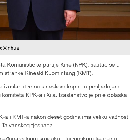
o: Xinhua
eta Komunističke partije Kine (KPK), sastao se u
m stranke Kineski Kuomintang (KMT).
la izaslanstvo na kineskom kopnu u posljednjem
komiteta KPK-a i Xija. Izaslanstvo je prije dolaska
PK-a i KMT-a nakon deset godina ima veliku važnost
 Tajvanskog tjesnaca.
 međunarodnom krajoliku i Tajvanskom tjesnacu,