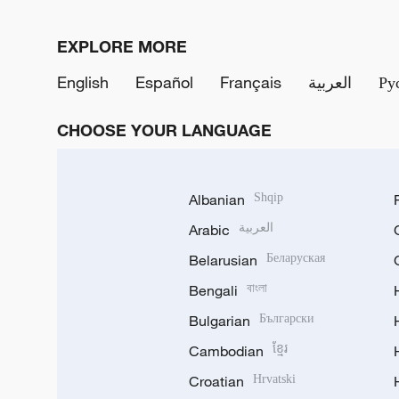
EXPLORE MORE
English
Español
Français
العربية
Ру
CHOOSE YOUR LANGUAGE
Albanian
Shqip
Arabic
العربية
Belarusian
Беларуская
Bengali
বাংলা
Bulgarian
Български
Cambodian
ខ្មែរ
Croatian
Hrvatski