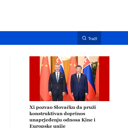
TražI
Xi pozvao Slovačku da pruži
konstruktivan doprinos
unaprjeđenju odnosa Kine i
Europske unije