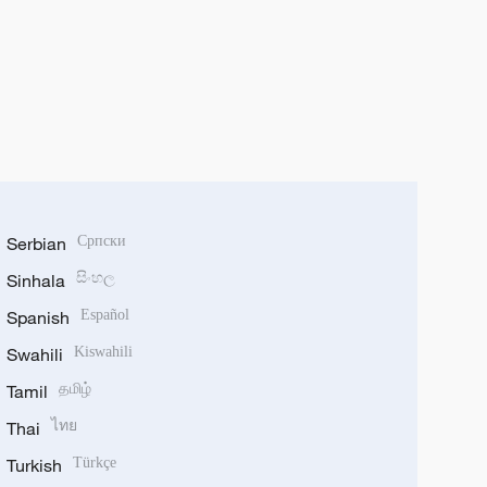
Serbian
Српски
Sinhala
සිංහල
Spanish
Español
Swahili
Kiswahili
Tamil
தமிழ்
Thai
ไทย
Turkish
Türkçe