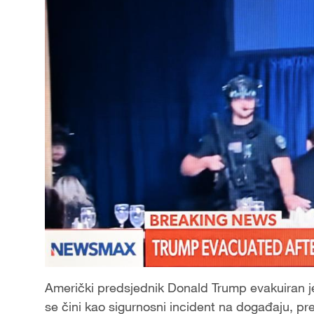
Američki predsjednik Donald Trump evakuiran j
se čini kao sigurnosni incident na događaju, pr