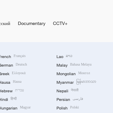
сский
Documentary
CCTV+
French
Français
Lao
ລາວ
German
Deutsch
Malay
Bahasa Melayu
Greek
Ελληνικά
Mongolian
Монгол
Hausa
Hausa
Myanmar
မြန်မာဘာသာ
Hebrew
עברית
Nepali
नेपाली
Hindi
हिन्दी
Persian
فارسی
Hungarian
Magyar
Polish
Polski