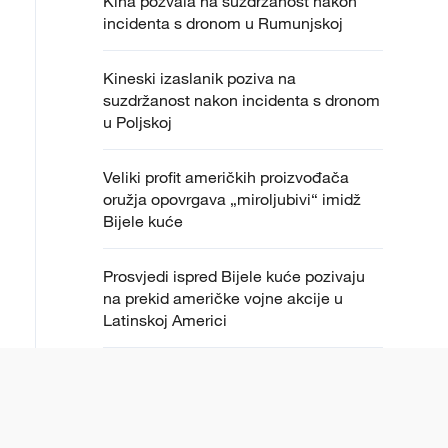
Kina pozvala na suzdržanost nakon
incidenta s dronom u Rumunjskoj
Kineski izaslanik poziva na
suzdržanost nakon incidenta s dronom
u Poljskoj
Veliki profit američkih proizvođača
oružja opovrgava „miroljubivi“ imidž
Bijele kuće
Prosvjedi ispred Bijele kuće pozivaju
na prekid američke vojne akcije u
Latinskoj Americi