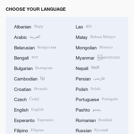
CHOOSE YOUR LANGUAGE
Shqip
ລາວ
Albanian
Lao
العربية
Bahasa Melayu
Arabic
Malay
Беларуская
Монгол
Belarusian
Mongolian
বাংলা
မြန်မာဘာသာ
Bengali
Myanmar
Български
नेपाली
Bulgarian
Nepali
ខ្មែរ
فارسی
Cambodian
Persian
Hrvatski
Polski
Croatian
Polish
Český
Português
Czech
Portuguese
English
پښتو
English
Pashto
Esperanto
Română
Esperanto
Romanian
Filipino
Русский
Filipino
Russian