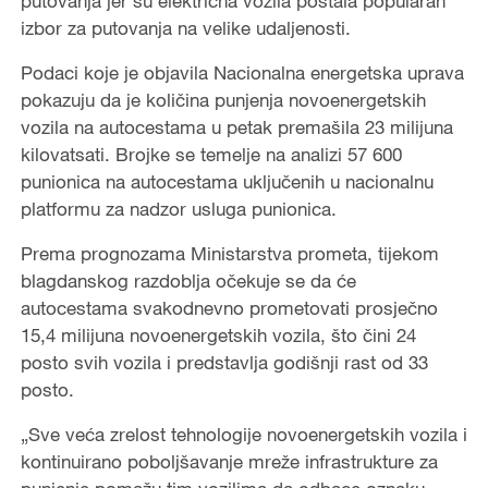
putovanja jer su električna vozila postala popularan
izbor za putovanja na velike udaljenosti.
Podaci koje je objavila Nacionalna energetska uprava
pokazuju da je količina punjenja novoenergetskih
vozila na autocestama u petak premašila 23 milijuna
kilovatsati. Brojke se temelje na analizi 57 600
punionica na autocestama uključenih u nacionalnu
platformu za nadzor usluga punionica.
Prema prognozama Ministarstva prometa, tijekom
blagdanskog razdoblja očekuje se da će
autocestama svakodnevno prometovati prosječno
15,4 milijuna novoenergetskih vozila, što čini 24
posto svih vozila i predstavlja godišnji rast od 33
posto.
„Sve veća zrelost tehnologije novoenergetskih vozila i
kontinuirano poboljšavanje mreže infrastrukture za