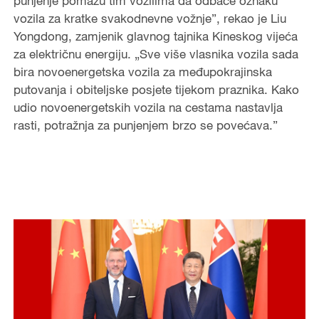
punjenje pomažu tim vozilima da odbace oznaku
vozila za kratke svakodnevne vožnje”, rekao je Liu
Yongdong, zamjenik glavnog tajnika Kineskog vijeća
za električnu energiju. „Sve više vlasnika vozila sada
bira novoenergetska vozila za međupokrajinska
putovanja i obiteljske posjete tijekom praznika. Kako
udio novoenergetskih vozila na cestama nastavlja
rasti, potražnja za punjenjem brzo se povećava.”