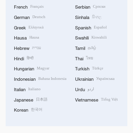
Français
Српски
French
Serbian
Deutsch
සිංහල
German
Sinhala
Ελληνικά
Español
Greek
Spanish
Hausa
Kiswahili
Hausa
Swahili
עברית
தமிழ்
Hebrew
Tamil
हिन्दी
ไทย
Hindi
Thai
Magyar
Türkçe
Hungarian
Turkish
Bahasa Indonesia
Українська
Indonesian
Ukrainian
Italiano
اردو
Italian
Urdu
日本語
Tiếng Việt
Japanese
Vietnamese
한국어
Korean