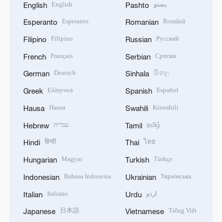
English
پښتو
English
Pashto
Esperanto
Română
Esperanto
Romanian
Filipino
Русский
Filipino
Russian
Français
Српски
French
Serbian
Deutsch
සිංහල
German
Sinhala
Ελληνικά
Español
Greek
Spanish
Hausa
Kiswahili
Hausa
Swahili
עברית
தமிழ்
Hebrew
Tamil
हिन्दी
ไทย
Hindi
Thai
Magyar
Türkçe
Hungarian
Turkish
Bahasa Indonesia
Українська
Indonesian
Ukrainian
Italiano
اردو
Italian
Urdu
日本語
Tiếng Việt
Japanese
Vietnamese