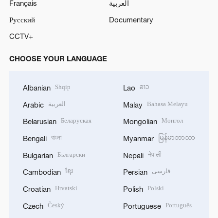
Français
العربية
Русский
Documentary
CCTV+
CHOOSE YOUR LANGUAGE
Shqip
ລາວ
Albanian
Lao
العربية
Bahasa Melayu
Arabic
Malay
Беларуская
Монгол
Belarusian
Mongolian
বাংলা
မြန်မာဘာသာ
Bengali
Myanmar
Български
नेपाली
Bulgarian
Nepali
ខ្មែរ
فارسی
Cambodian
Persian
Hrvatski
Polski
Croatian
Polish
Český
Português
Czech
Portuguese