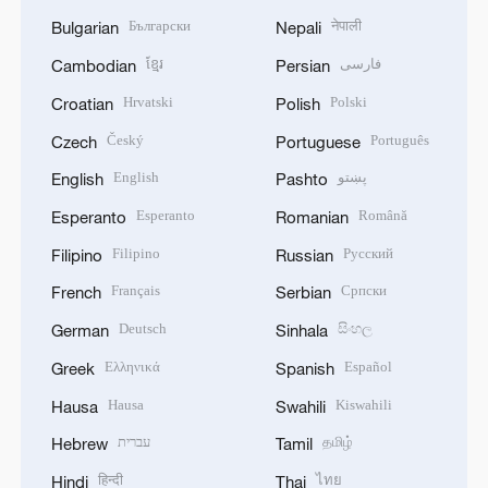
Български
नेपाली
Bulgarian
Nepali
ខ្មែរ
فارسی
Cambodian
Persian
Hrvatski
Polski
Croatian
Polish
Český
Português
Czech
Portuguese
English
پښتو
English
Pashto
Esperanto
Română
Esperanto
Romanian
Filipino
Русский
Filipino
Russian
Français
Српски
French
Serbian
Deutsch
සිංහල
German
Sinhala
Ελληνικά
Español
Greek
Spanish
Hausa
Kiswahili
Hausa
Swahili
עברית
தமிழ்
Hebrew
Tamil
हिन्दी
ไทย
Hindi
Thai