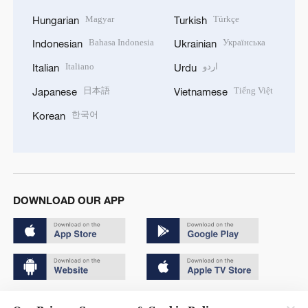
Magyar
Türkçe
Hungarian
Turkish
Bahasa Indonesia
Українська
Indonesian
Ukrainian
Italiano
اردو
Italian
Urdu
日本語
Tiếng Việt
Japanese
Vietnamese
한국어
Korean
DOWNLOAD OUR APP
Copyright © 2024 CGTN.