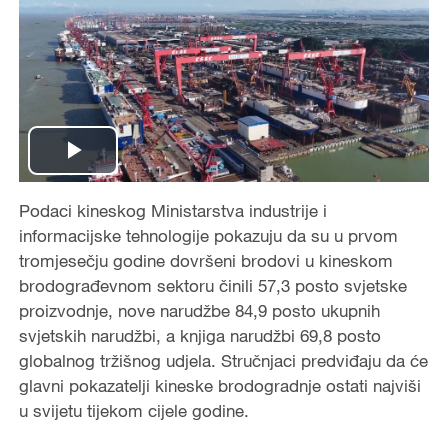
P
Podaci kineskog Ministarstva industrije i
l
informacijske tehnologije pokazuju da su u prvom
a
tromjesečju godine dovršeni brodovi u kineskom
brodograđevnom sektoru činili 57,3 posto svjetske
y
proizvodnje, nove narudžbe 84,9 posto ukupnih
svjetskih narudžbi, a knjiga narudžbi 69,8 posto
V
globalnog tržišnog udjela. Stručnjaci predviđaju da će
glavni pokazatelji kineske brodogradnje ostati najviši
i
u svijetu tijekom cijele godine.
d