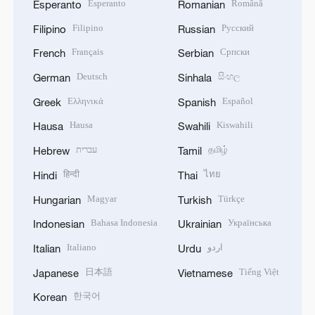
Esperanto
Română
Esperanto
Romanian
Filipino
Русский
Filipino
Russian
Français
Српски
French
Serbian
Deutsch
සිංහල
German
Sinhala
Ελληνικά
Español
Greek
Spanish
Hausa
Kiswahili
Hausa
Swahili
עברית
தமிழ்
Hebrew
Tamil
हिन्दी
ไทย
Hindi
Thai
Magyar
Türkçe
Hungarian
Turkish
Bahasa Indonesia
Українська
Indonesian
Ukrainian
Italiano
اردو
Italian
Urdu
日本語
Tiếng Việt
Japanese
Vietnamese
한국어
Korean