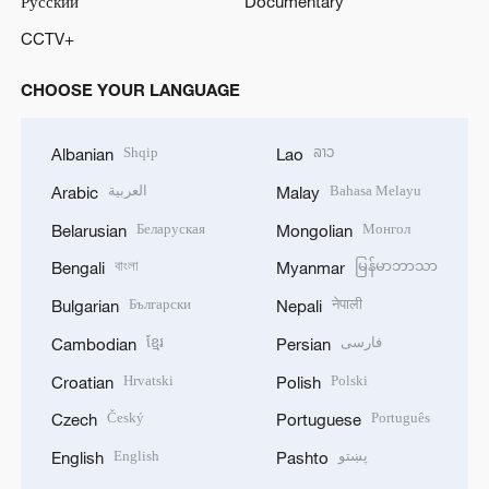
Русский
Documentary
CCTV+
CHOOSE YOUR LANGUAGE
Shqip
ລາວ
Albanian
Lao
العربية
Bahasa Melayu
Arabic
Malay
Беларуская
Монгол
Belarusian
Mongolian
বাংলা
မြန်မာဘာသာ
Bengali
Myanmar
Български
नेपाली
Bulgarian
Nepali
ខ្មែរ
فارسی
Cambodian
Persian
Hrvatski
Polski
Croatian
Polish
Český
Português
Czech
Portuguese
English
پښتو
English
Pashto