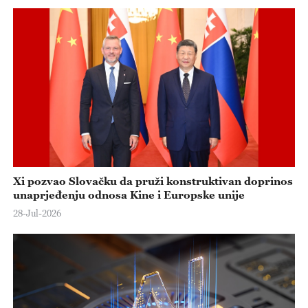
e
o
Xi pozvao Slovačku da pruži konstruktivan doprinos
unaprjeđenju odnosa Kine i Europske unije
28-Jul-2026