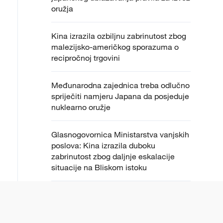
oružja
Kina izrazila ozbiljnu zabrinutost zbog
malezijsko-američkog sporazuma o
recipročnoj trgovini
Međunarodna zajednica treba odlučno
spriječiti namjeru Japana da posjeduje
nuklearno oružje
Glasnogovornica Ministarstva vanjskih
poslova: Kina izrazila duboku
zabrinutost zbog daljnje eskalacije
situacije na Bliskom istoku