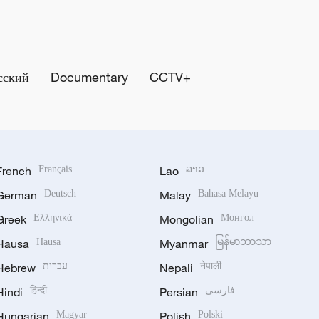
сский
Documentary
CCTV+
French
Français
Lao
ລາວ
German
Deutsch
Malay
Bahasa Melayu
Greek
Ελληνικά
Mongolian
Монгол
Hausa
Hausa
Myanmar
မြန်မာဘာသာ
Hebrew
עברית
Nepali
नेपाली
Hindi
हिन्दी
Persian
فارسی
Hungarian
Magyar
Polish
Polski