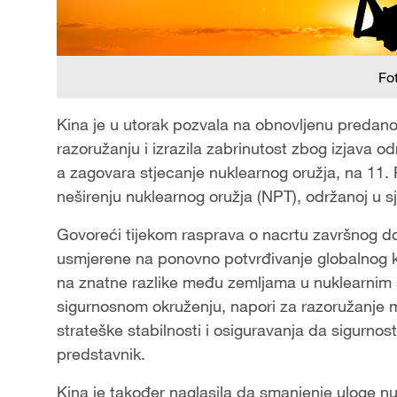
Fo
Kina je u utorak pozvala na obnovljenu pred
razoružanju i izrazila zabrinutost zbog izjava 
a zagovara stjecanje nuklearnog oružja, na 11. 
neširenju nuklearnog oružja (NPT), održanoj u 
Govoreći tijekom rasprava o nacrtu završnog do
usmjerene na ponovno potvrđivanje globalnog 
na znatne razlike među zemljama u nuklearnim 
sigurnosnom okruženju, napori za razoružanje m
strateške stabilnosti i osiguravanja da sigurno
predstavnik.
Kina je također naglasila da smanjenje uloge n