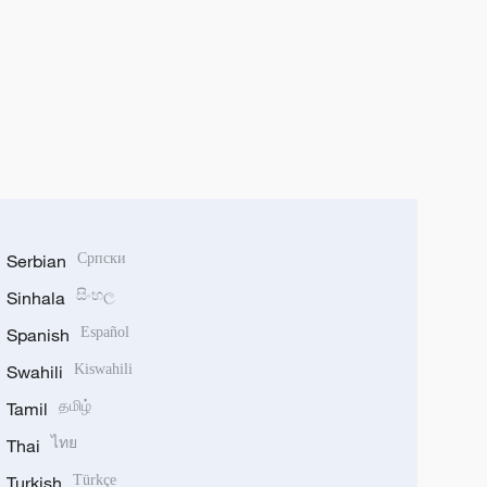
Serbian
Српски
Sinhala
සිංහල
Spanish
Español
Swahili
Kiswahili
Tamil
தமிழ்
Thai
ไทย
Turkish
Türkçe