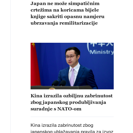
Japan ne može simpatičnim
crtežima na koricama bijele
knjige sakriti opasnu namjeru
ubrzavanja remilitarizacije
Kina izrazila ozbiljnu zabrinutost
zbog japanskog produbljivanja
suradnje s NATO-om
Kina izrazila zabrinutost zbog
japanskog ublažavanja pravila za izvoz