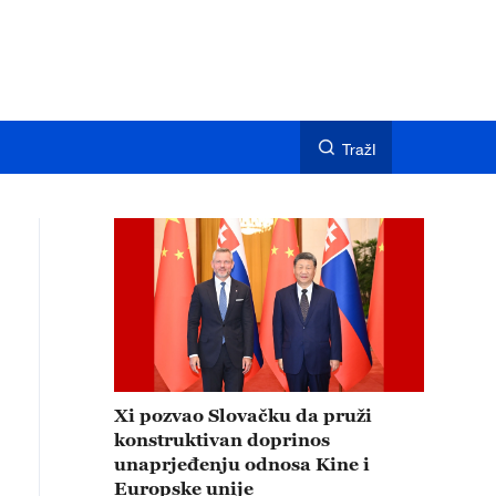
TražI
Xi pozvao Slovačku da pruži
konstruktivan doprinos
unaprjeđenju odnosa Kine i
Europske unije