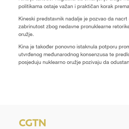
politikama ostaje važan i praktičan korak prema
Kineski predstavnik nadalje je pozvao da nacrt
zabrinutost zbog nedavne pronuklearne retorik
oružje.
Kina je također ponovno istaknula potporu pro
utvrđenog međunarodnog konsenzusa te predlož
posjeduju nuklearno oružje pozivaju da odusta