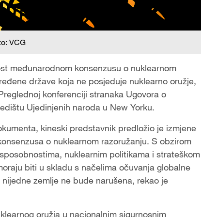
to: VCG
anost međunarodnom konsenzusu o nuklearnom
određene države koja ne posjeduje nuklearno oružje,
Preglednoj konferenciji stranaka Ugovora o
sjedištu Ujedinjenih naroda u New Yorku.
kumenta, kineski predstavnik predložio je izmjene
konsenzusa o nuklearnom razoružanju. S obzirom
sposobnostima, nuklearnim politikama i strateškom
oraju biti u skladu s načelima očuvanja globalne
st nijedne zemlje ne bude narušena, rekao je
uklearnog oružja u nacionalnim sigurnosnim