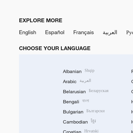
EXPLORE MORE
English
Español
Français
العربية
Ру
CHOOSE YOUR LANGUAGE
Albanian
Shqip
Arabic
العربية
Belarusian
Беларуская
Bengali
বাংলা
Bulgarian
Български
Cambodian
ខ្មែរ
Croatian
Hrvatski