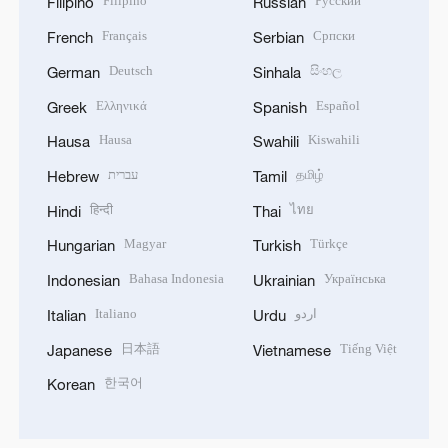
Filipino
Русский
Filipino
Russian
Français
Српски
French
Serbian
Deutsch
සිංහල
German
Sinhala
Ελληνικά
Español
Greek
Spanish
Hausa
Kiswahili
Hausa
Swahili
עברית
தமிழ்
Hebrew
Tamil
हिन्दी
ไทย
Hindi
Thai
Magyar
Türkçe
Hungarian
Turkish
Bahasa Indonesia
Українська
Indonesian
Ukrainian
Italiano
اردو
Italian
Urdu
日本語
Tiếng Việt
Japanese
Vietnamese
한국어
Korean