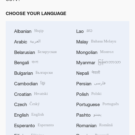
CHOOSE YOUR LANGUAGE
Shqip
ລາວ
Albanian
Lao
العربية
Bahasa Melayu
Arabic
Malay
Беларуская
Монгол
Belarusian
Mongolian
বাংলা
မြန်မာဘာသာ
Bengali
Myanmar
Български
नेपाली
Bulgarian
Nepali
ខ្មែរ
فارسی
Cambodian
Persian
Hrvatski
Polski
Croatian
Polish
Český
Português
Czech
Portuguese
English
پښتو
English
Pashto
Esperanto
Română
Esperanto
Romanian