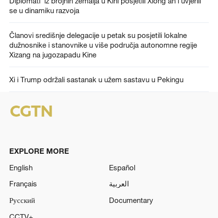
Diplomati iz brojnih zemalja u Kini posjetili Xiong'an i uvjerili
se u dinamiku razvoja
Članovi središnje delegacije u petak su posjetili lokalne
dužnosnike i stanovnike u više područja autonomne regije
Xizang na jugozapadu Kine
Xi i Trump održali sastanak u užem sastavu u Pekingu
EXPLORE MORE
English
Español
Français
العربية
Русский
Documentary
CCTV+