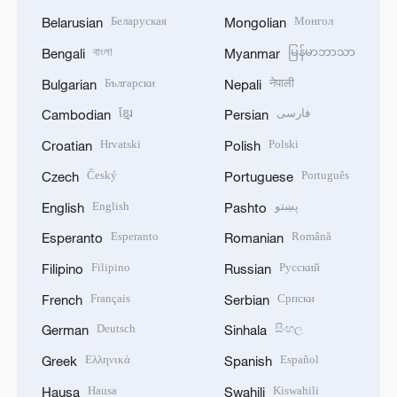
Беларуская
Монгол
Belarusian
Mongolian
বাংলা
မြန်မာဘာသာ
Bengali
Myanmar
Български
नेपाली
Bulgarian
Nepali
ខ្មែរ
فارسی
Cambodian
Persian
Hrvatski
Polski
Croatian
Polish
Český
Português
Czech
Portuguese
English
پښتو
English
Pashto
Esperanto
Română
Esperanto
Romanian
Filipino
Русский
Filipino
Russian
Français
Српски
French
Serbian
Deutsch
සිංහල
German
Sinhala
Ελληνικά
Español
Greek
Spanish
Hausa
Kiswahili
Hausa
Swahili