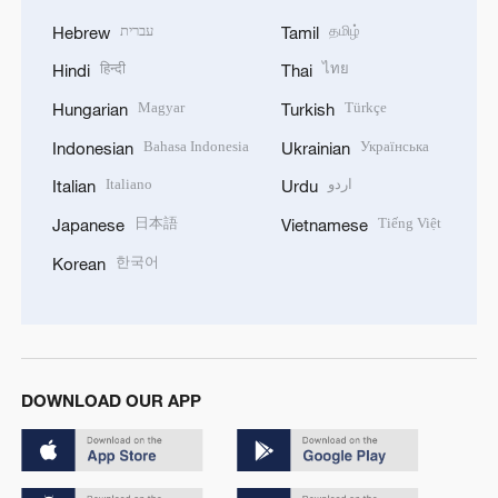
עברית
தமிழ்
Hebrew
Tamil
हिन्दी
ไทย
Hindi
Thai
Magyar
Türkçe
Hungarian
Turkish
Bahasa Indonesia
Українська
Indonesian
Ukrainian
Italiano
اردو
Italian
Urdu
日本語
Tiếng Việt
Japanese
Vietnamese
한국어
Korean
DOWNLOAD OUR APP