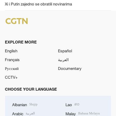
Xi i Putin zajedno se obratili novinarima
EXPLORE MORE
English
Español
Français
العربية
Русский
Documentary
CCTV+
CHOOSE YOUR LANGUAGE
Shqip
ລາວ
Albanian
Lao
العربية
Bahasa Melayu
Arabic
Malay