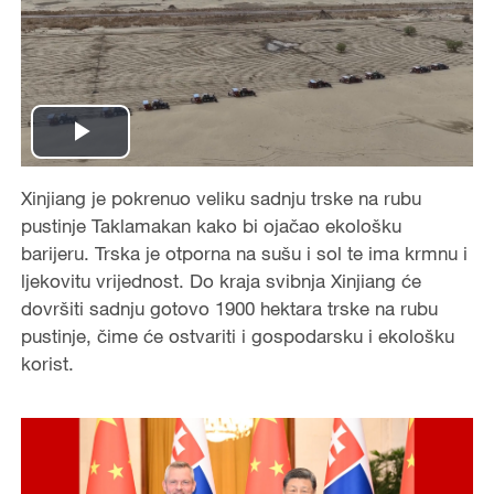
P
Xinjiang je pokrenuo veliku sadnju trske na rubu
l
pustinje Taklamakan kako bi ojačao ekološku
a
barijeru. Trska je otporna na sušu i sol te ima krmnu i
ljekovitu vrijednost. Do kraja svibnja Xinjiang će
y
dovršiti sadnju gotovo 1900 hektara trske na rubu
pustinje, čime će ostvariti i gospodarsku i ekološku
V
korist.
i
d