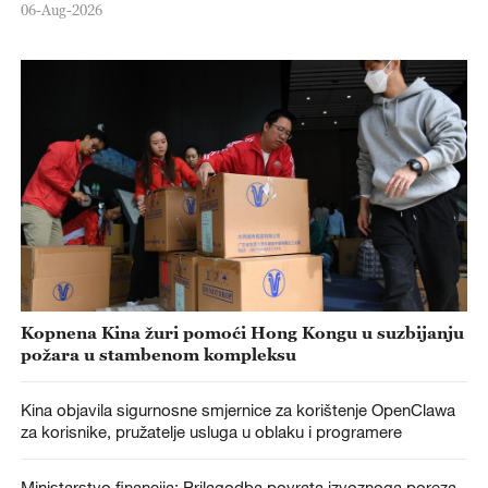
06-Aug-2026
Kopnena Kina žuri pomoći Hong Kongu u suzbijanju
požara u stambenom kompleksu
Kina objavila sigurnosne smjernice za korištenje OpenClawa
za korisnike, pružatelje usluga u oblaku i programere
Ministarstvo financija: Prilagodba povrata izvoznoga poreza