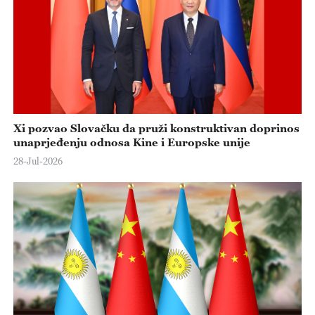
e
o
Xi pozvao Slovačku da pruži konstruktivan doprinos
unaprjeđenju odnosa Kine i Europske unije
28-Jul-2026