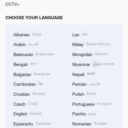
CCTV+
CHOOSE YOUR LANGUAGE
Shqip
ລາວ
Albanian
Lao
العربية
Bahasa Melayu
Arabic
Malay
Беларуская
Монгол
Belarusian
Mongolian
বাংলা
မြန်မာဘာသာ
Bengali
Myanmar
Български
नेपाली
Bulgarian
Nepali
ខ្មែរ
فارسی
Cambodian
Persian
Hrvatski
Polski
Croatian
Polish
Český
Português
Czech
Portuguese
English
پښتو
English
Pashto
Esperanto
Română
Esperanto
Romanian