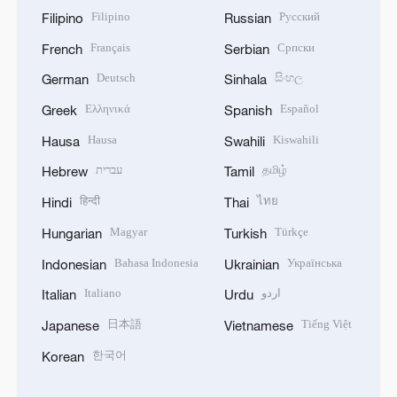
Filipino
Русский
Filipino
Russian
Français
Српски
French
Serbian
Deutsch
සිංහල
German
Sinhala
Ελληνικά
Español
Greek
Spanish
Hausa
Kiswahili
Hausa
Swahili
עברית
தமிழ்
Hebrew
Tamil
हिन्दी
ไทย
Hindi
Thai
Magyar
Türkçe
Hungarian
Turkish
Bahasa Indonesia
Українська
Indonesian
Ukrainian
Italiano
اردو
Italian
Urdu
日本語
Tiếng Việt
Japanese
Vietnamese
한국어
Korean