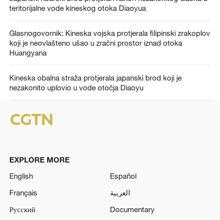
teritorijalne vode kineskog otoka Diaoyua
Glasnogovornik: Kineska vojska protjerala filipinski zrakoplov
koji je neovlašteno ušao u zračni prostor iznad otoka
Huangyana
Kineska obalna straža protjerala japanski brod koji je
nezakonito uplovio u vode otočja Diaoyu
EXPLORE MORE
English
Español
Français
العربية
Русский
Documentary