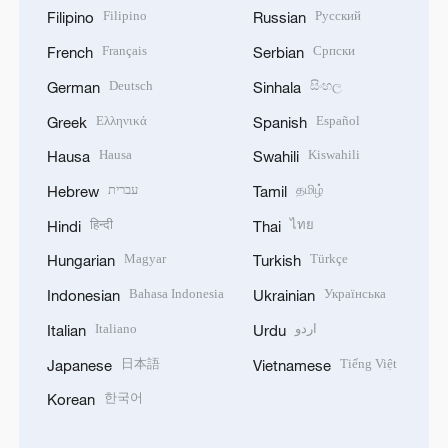
Filipino
Русский
Filipino
Russian
Français
Српски
French
Serbian
Deutsch
සිංහල
German
Sinhala
Ελληνικά
Español
Greek
Spanish
Hausa
Kiswahili
Hausa
Swahili
עברית
தமிழ்
Hebrew
Tamil
हिन्दी
ไทย
Hindi
Thai
Magyar
Türkçe
Hungarian
Turkish
Bahasa Indonesia
Українська
Indonesian
Ukrainian
Italiano
اردو
Italian
Urdu
日本語
Tiếng Việt
Japanese
Vietnamese
한국어
Korean