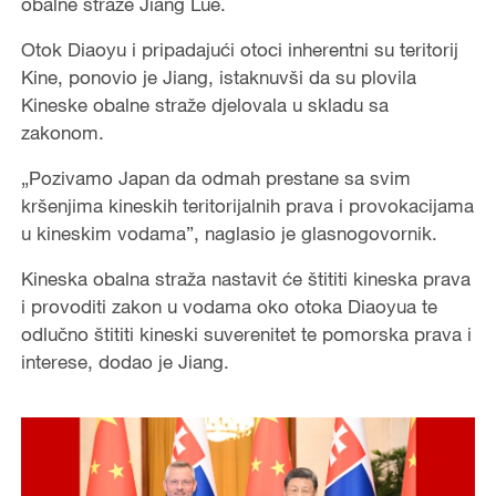
obalne straže Jiang Lue.
Otok Diaoyu i pripadajući otoci inherentni su teritorij
Kine, ponovio je Jiang, istaknuvši da su plovila
Kineske obalne straže djelovala u skladu sa
zakonom.
„Pozivamo Japan da odmah prestane sa svim
kršenjima kineskih teritorijalnih prava i provokacijama
u kineskim vodama”, naglasio je glasnogovornik.
Kineska obalna straža nastavit će štititi kineska prava
i provoditi zakon u vodama oko otoka Diaoyua te
odlučno štititi kineski suverenitet te pomorska prava i
interese, dodao je Jiang.