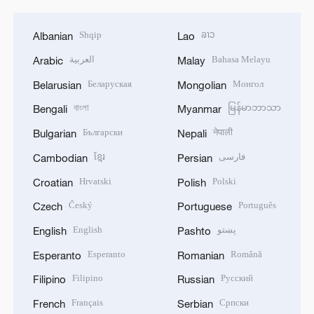
Shqip
ລາວ
Albanian
Lao
العربية
Bahasa Melayu
Arabic
Malay
Беларуская
Монгол
Belarusian
Mongolian
বাংলা
မြန်မာဘာသာ
Bengali
Myanmar
Български
नेपाली
Bulgarian
Nepali
ខ្មែរ
فارسی
Cambodian
Persian
Hrvatski
Polski
Croatian
Polish
Český
Português
Czech
Portuguese
English
پښتو
English
Pashto
Esperanto
Română
Esperanto
Romanian
Filipino
Русский
Filipino
Russian
Français
Српски
French
Serbian