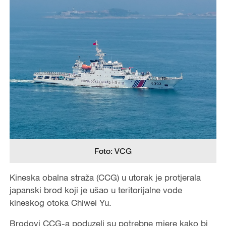
Foto: VCG
Kineska obalna straža (CCG) u utorak je protjerala
japanski brod koji je ušao u teritorijalne vode
kineskog otoka Chiwei Yu.
Brodovi CCG-a poduzeli su potrebne mjere kako bi