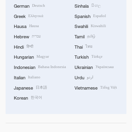
Deutsch
සිංහල
German
Sinhala
Ελληνικά
Español
Greek
Spanish
Hausa
Kiswahili
Hausa
Swahili
עברית
தமிழ்
Hebrew
Tamil
हिन्दी
ไทย
Hindi
Thai
Magyar
Türkçe
Hungarian
Turkish
Bahasa Indonesia
Українська
Indonesian
Ukrainian
Italiano
اردو
Italian
Urdu
日本語
Tiếng Việt
Japanese
Vietnamese
한국어
Korean