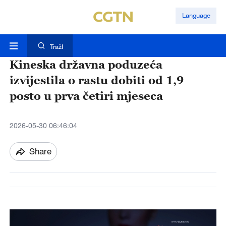
Language
TražI
Kineska državna poduzeća
izvijestila o rastu dobiti od 1,9
posto u prva četiri mjeseca
2026-05-30 06:46:04
Share