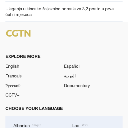
Ulaganja u kineske željeznice porasla za 3,2 posto u prva
četiri mjeseca
EXPLORE MORE
English
Español
Français
العربية
Русский
Documentary
CCTV+
CHOOSE YOUR LANGUAGE
Shqip
ລາວ
Albanian
Lao