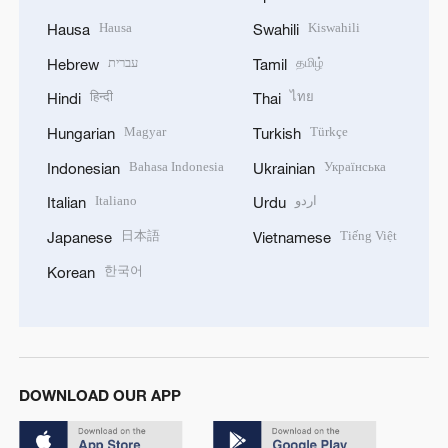
Hausa
Kiswahili
Hausa
Swahili
עברית
தமிழ்
Hebrew
Tamil
हिन्दी
ไทย
Hindi
Thai
Magyar
Türkçe
Hungarian
Turkish
Bahasa Indonesia
Українська
Indonesian
Ukrainian
Italiano
اردو
Italian
Urdu
日本語
Tiếng Việt
Japanese
Vietnamese
한국어
Korean
DOWNLOAD OUR APP