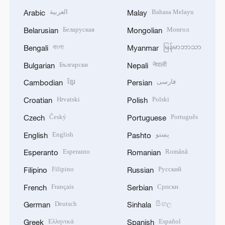
العربية
Bahasa Melayu
Arabic
Malay
Беларуская
Монгол
Belarusian
Mongolian
বাংলা
မြန်မာဘာသာ
Bengali
Myanmar
Български
नेपाली
Bulgarian
Nepali
ខ្មែរ
فارسی
Cambodian
Persian
Hrvatski
Polski
Croatian
Polish
Český
Português
Czech
Portuguese
English
پښتو
English
Pashto
Esperanto
Română
Esperanto
Romanian
Filipino
Русский
Filipino
Russian
Français
Српски
French
Serbian
Deutsch
සිංහල
German
Sinhala
Ελληνικά
Español
Greek
Spanish