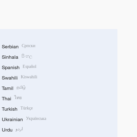
Serbian
Српски
Sinhala
සිංහල
Spanish
Español
Swahili
Kiswahili
Tamil
தமிழ்
Thai
ไทย
Turkish
Türkçe
Ukrainian
Українська
Urdu
اردو