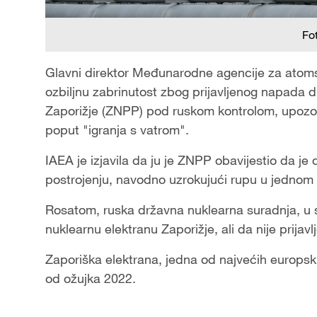
Fo
Glavni direktor Međunarodne agencije za atomsk
ozbiljnu zabrinutost zbog prijavljenog napada d
Zaporižje (ZNPP) pod ruskom kontrolom, upozor
poput "igranja s vatrom".
IAEA je izjavila da ju je ZNPP obavijestio da je
postrojenju, navodno uzrokujući rupu u jednom
Rosatom, ruska državna nuklearna suradnja, u su
nuklearnu elektranu Zaporižje, ali da nije prijav
Zaporiška elektrana, jedna od najvećih europsk
od ožujka 2022.