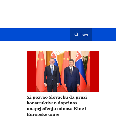
TražI
Xi pozvao Slovačku da pruži
konstruktivan doprinos
unaprjeđenju odnosa Kine i
Europske unije