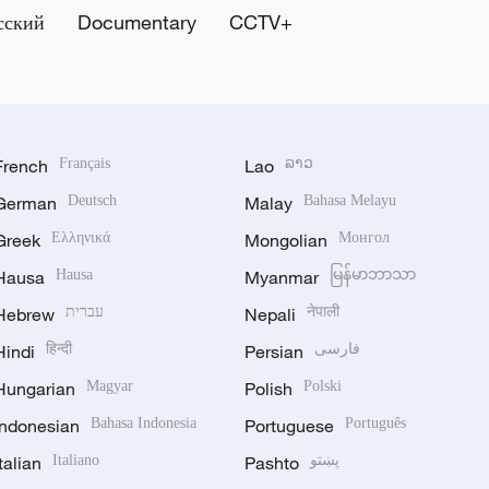
сский
Documentary
CCTV+
French
Français
Lao
ລາວ
German
Deutsch
Malay
Bahasa Melayu
Greek
Ελληνικά
Mongolian
Монгол
Hausa
Hausa
Myanmar
မြန်မာဘာသာ
Hebrew
עברית
Nepali
नेपाली
Hindi
हिन्दी
Persian
فارسی
Hungarian
Magyar
Polish
Polski
Indonesian
Bahasa Indonesia
Portuguese
Português
Italian
Italiano
Pashto
پښتو