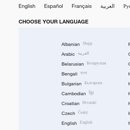
English
Español
Français
العربية
Ру
CHOOSE YOUR LANGUAGE
Albanian
Shqip
Arabic
العربية
Belarusian
Беларуская
Bengali
বাংলা
Bulgarian
Български
Cambodian
ខ្មែរ
Croatian
Hrvatski
Czech
Český
English
English