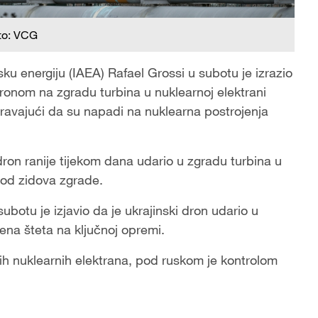
to: VCG
u energiju (IAEA) Rafael Grossi u subotu je izrazio
ronom na zgradu turbina u nuklearnoj elektrani
avajući da su napadi na nuklearna postrojenja
 dron ranije tijekom dana udario u zgradu turbina u
 od zidova zgrade.
botu je izjavio da je ukrajinski dron udario u
ljena šteta na ključnoj opremi.
ih nuklearnih elektrana, pod ruskom je kontrolom