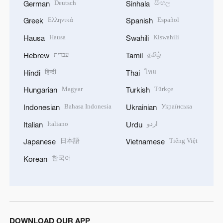
Deutsch
සිංහල
German
Sinhala
Ελληνικά
Español
Greek
Spanish
Hausa
Kiswahili
Hausa
Swahili
עברית
தமிழ்
Hebrew
Tamil
हिन्दी
ไทย
Hindi
Thai
Magyar
Türkçe
Hungarian
Turkish
Bahasa Indonesia
Українська
Indonesian
Ukrainian
Italiano
اردو
Italian
Urdu
日本語
Tiếng Việt
Japanese
Vietnamese
한국어
Korean
DOWNLOAD OUR APP