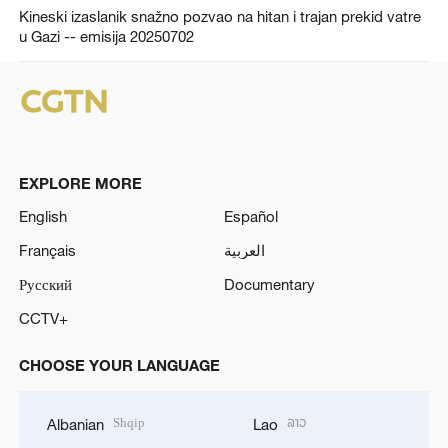
Kineski izaslanik snažno pozvao na hitan i trajan prekid vatre
u Gazi -- emisija 20250702
EXPLORE MORE
English
Español
Français
العربية
Русский
Documentary
CCTV+
CHOOSE YOUR LANGUAGE
Shqip
ລາວ
Albanian
Lao