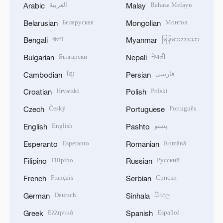
العربية
Bahasa Melayu
Arabic
Malay
Беларуская
Монгол
Belarusian
Mongolian
বাংলা
မြန်မာဘာသာ
Bengali
Myanmar
Български
नेपाली
Bulgarian
Nepali
ខ្មែរ
فارسی
Cambodian
Persian
Hrvatski
Polski
Croatian
Polish
Český
Português
Czech
Portuguese
English
پښتو
English
Pashto
Esperanto
Română
Esperanto
Romanian
Filipino
Русский
Filipino
Russian
Français
Српски
French
Serbian
Deutsch
සිංහල
German
Sinhala
Ελληνικά
Español
Greek
Spanish