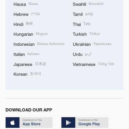
Hausa
Kiswahili
Hausa
Swahili
עברית
தமிழ்
Hebrew
Tamil
हिन्दी
ไทย
Hindi
Thai
Magyar
Türkçe
Hungarian
Turkish
Bahasa Indonesia
Українська
Indonesian
Ukrainian
Italiano
اردو
Italian
Urdu
日本語
Tiếng Việt
Japanese
Vietnamese
한국어
Korean
DOWNLOAD OUR APP