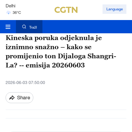
Delhi
Language
36°C
Hyderabad
42°C
TražI
Kineska poruka odjeknula je
iznimno snažno – kako se
promijenio ton Dijaloga Shangri-
La? -- emisija 20260603
2026-06-03 07:50:00
Share