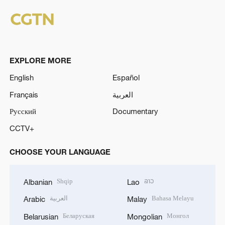
EXPLORE MORE
English
Español
Français
العربية
Русский
Documentary
CCTV+
CHOOSE YOUR LANGUAGE
Shqip
ລາວ
Albanian
Lao
العربية
Bahasa Melayu
Arabic
Malay
Беларуская
Монгол
Belarusian
Mongolian