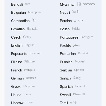
বাংলা
မြန်မာဘာသာ
Bengali
Myanmar
Български
नेपाली
Bulgarian
Nepali
ខ្មែរ
فارسی
Cambodian
Persian
Hrvatski
Polski
Croatian
Polish
Český
Português
Czech
Portuguese
English
پښتو
English
Pashto
Esperanto
Română
Esperanto
Romanian
Filipino
Русский
Filipino
Russian
Français
Српски
French
Serbian
Deutsch
සිංහල
German
Sinhala
Ελληνικά
Español
Greek
Spanish
Hausa
Kiswahili
Hausa
Swahili
עברית
தமிழ்
Hebrew
Tamil