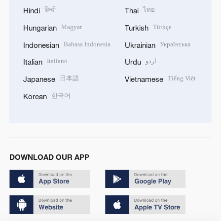
हिन्दी
ไทย
Hindi
Thai
Magyar
Türkçe
Hungarian
Turkish
Bahasa Indonesia
Українська
Indonesian
Ukrainian
Italiano
اردو
Italian
Urdu
日本語
Tiếng Việt
Japanese
Vietnamese
한국어
Korean
DOWNLOAD OUR APP