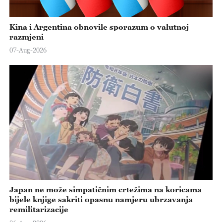
Kina i Argentina obnovile sporazum o valutnoj
razmjeni
07-Aug-2026
Japan ne može simpatičnim crtežima na koricama
bijele knjige sakriti opasnu namjeru ubrzavanja
remilitarizacije