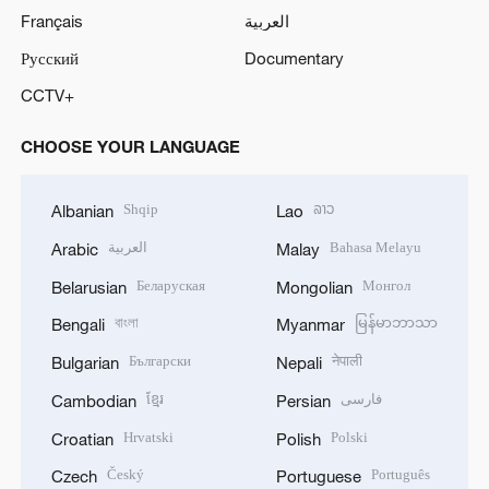
Français
العربية
Русский
Documentary
CCTV+
CHOOSE YOUR LANGUAGE
Shqip
ລາວ
Albanian
Lao
العربية
Bahasa Melayu
Arabic
Malay
Беларуская
Монгол
Belarusian
Mongolian
বাংলা
မြန်မာဘာသာ
Bengali
Myanmar
Български
नेपाली
Bulgarian
Nepali
ខ្មែរ
فارسی
Cambodian
Persian
Hrvatski
Polski
Croatian
Polish
Český
Português
Czech
Portuguese