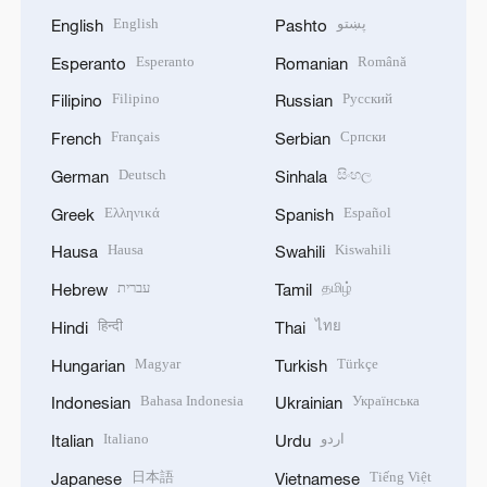
English
پښتو
English
Pashto
Esperanto
Română
Esperanto
Romanian
Filipino
Русский
Filipino
Russian
Français
Српски
French
Serbian
Deutsch
සිංහල
German
Sinhala
Ελληνικά
Español
Greek
Spanish
Hausa
Kiswahili
Hausa
Swahili
עברית
தமிழ்
Hebrew
Tamil
हिन्दी
ไทย
Hindi
Thai
Magyar
Türkçe
Hungarian
Turkish
Bahasa Indonesia
Українська
Indonesian
Ukrainian
Italiano
اردو
Italian
Urdu
日本語
Tiếng Việt
Japanese
Vietnamese