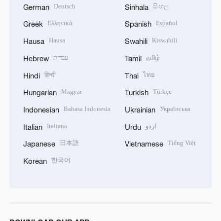
Deutsch
සිංහල
German
Sinhala
Ελληνικά
Español
Greek
Spanish
Hausa
Kiswahili
Hausa
Swahili
עברית
தமிழ்
Hebrew
Tamil
हिन्दी
ไทย
Hindi
Thai
Magyar
Türkçe
Hungarian
Turkish
Bahasa Indonesia
Українська
Indonesian
Ukrainian
Italiano
اردو
Italian
Urdu
日本語
Tiếng Việt
Japanese
Vietnamese
한국어
Korean