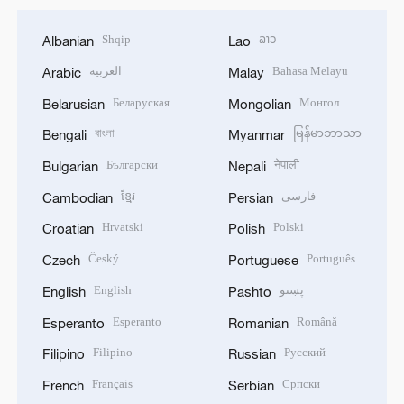
Shqip
ລາວ
Albanian
Lao
العربية
Bahasa Melayu
Arabic
Malay
Беларуская
Монгол
Belarusian
Mongolian
বাংলা
မြန်မာဘာသာ
Bengali
Myanmar
Български
नेपाली
Bulgarian
Nepali
ខ្មែរ
فارسی
Cambodian
Persian
Hrvatski
Polski
Croatian
Polish
Český
Português
Czech
Portuguese
English
پښتو
English
Pashto
Esperanto
Română
Esperanto
Romanian
Filipino
Русский
Filipino
Russian
Français
Српски
French
Serbian