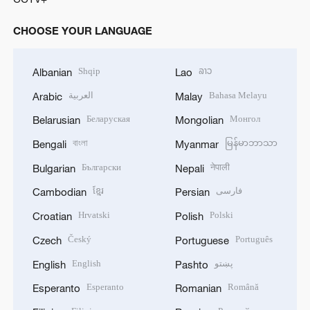
CHOOSE YOUR LANGUAGE
Shqip
ລາວ
Albanian
Lao
العربية
Bahasa Melayu
Arabic
Malay
Беларуская
Монгол
Belarusian
Mongolian
বাংলা
မြန်မာဘာသာ
Bengali
Myanmar
Български
नेपाली
Bulgarian
Nepali
ខ្មែរ
فارسی
Cambodian
Persian
Hrvatski
Polski
Croatian
Polish
Český
Português
Czech
Portuguese
English
پښتو
English
Pashto
Esperanto
Română
Esperanto
Romanian