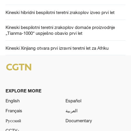
Kineski hibridni bespilotni teretni zrakoplov izveo prvi let
Kineski bespilotni teretni zrakoplov domaće proizvodnje
„Tianma-1000“ uspješno obavio prvi let
Kineski Xinjiang otvara prvi izravni teretni let za Afriku
EXPLORE MORE
English
Español
Français
العربية
Русский
Documentary
CCTV+