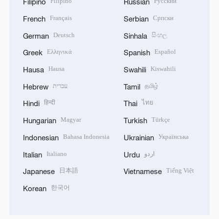
Filipino
Русский
Filipino
Russian
Français
Српски
French
Serbian
Deutsch
සිංහල
German
Sinhala
Ελληνικά
Español
Greek
Spanish
Hausa
Kiswahili
Hausa
Swahili
עברית
தமிழ்
Hebrew
Tamil
हिन्दी
ไทย
Hindi
Thai
Magyar
Türkçe
Hungarian
Turkish
Bahasa Indonesia
Українська
Indonesian
Ukrainian
Italiano
اردو
Italian
Urdu
日本語
Tiếng Việt
Japanese
Vietnamese
한국어
Korean