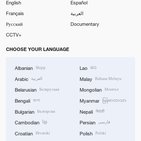
English
Español
Français
العربية
Русский
Documentary
CCTV+
CHOOSE YOUR LANGUAGE
Shqip
ລາວ
Albanian
Lao
العربية
Bahasa Melayu
Arabic
Malay
Беларуская
Монгол
Belarusian
Mongolian
বাংলা
မြန်မာဘာသာ
Bengali
Myanmar
Български
नेपाली
Bulgarian
Nepali
ខ្មែរ
فارسی
Cambodian
Persian
Hrvatski
Polski
Croatian
Polish