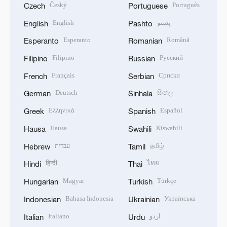
Český
Português
Czech
Portuguese
English
پښتو
English
Pashto
Esperanto
Română
Esperanto
Romanian
Filipino
Русский
Filipino
Russian
Français
Српски
French
Serbian
Deutsch
සිංහල
German
Sinhala
Ελληνικά
Español
Greek
Spanish
Hausa
Kiswahili
Hausa
Swahili
עברית
தமிழ்
Hebrew
Tamil
हिन्दी
ไทย
Hindi
Thai
Magyar
Türkçe
Hungarian
Turkish
Bahasa Indonesia
Українська
Indonesian
Ukrainian
Italiano
اردو
Italian
Urdu