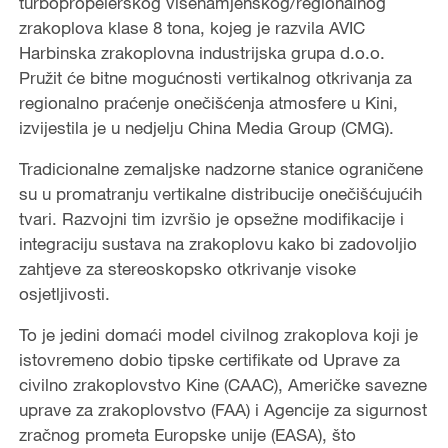
turbopropelerskog višenamjenskog/regionalnog
zrakoplova klase 8 tona, kojeg je razvila AVIC
Harbinska zrakoplovna industrijska grupa d.o.o.
Pružit će bitne mogućnosti vertikalnog otkrivanja za
regionalno praćenje onečišćenja atmosfere u Kini,
izvijestila je u nedjelju China Media Group (CMG).
Tradicionalne zemaljske nadzorne stanice ograničene
su u promatranju vertikalne distribucije onečišćujućih
tvari. Razvojni tim izvršio je opsežne modifikacije i
integraciju sustava na zrakoplovu kako bi zadovoljio
zahtjeve za stereoskopsko otkrivanje visoke
osjetljivosti.
To je jedini domaći model civilnog zrakoplova koji je
istovremeno dobio tipske certifikate od Uprave za
civilno zrakoplovstvo Kine (CAAC), Američke savezne
uprave za zrakoplovstvo (FAA) i Agencije za sigurnost
zračnog prometa Europske unije (EASA), što