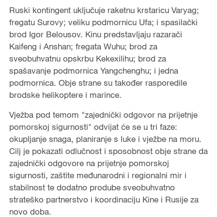
Ruski kontingent uključuje raketnu krstaricu Varyag;
fregatu Surovy; veliku podmornicu Ufa; i spasilački
brod Igor Belousov. Kinu predstavljaju razarači
Kaifeng i Anshan; fregata Wuhu; brod za
sveobuhvatnu opskrbu Kekexilihu; brod za
spašavanje podmornica Yangchenghu; i jedna
podmornica. Obje strane su također rasporedile
brodske helikoptere i marince.
Vježba pod temom "zajednički odgovor na prijetnje
pomorskoj sigurnosti" odvijat će se u tri faze:
okupljanje snaga, planiranje s luke i vježbe na moru.
Cilj je pokazati odlučnost i sposobnost obje strane da
zajednički odgovore na prijetnje pomorskoj
sigurnosti, zaštite međunarodni i regionalni mir i
stabilnost te dodatno prodube sveobuhvatno
strateško partnerstvo i koordinaciju Kine i Rusije za
novo doba.