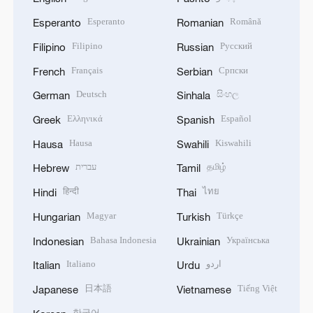
Esperanto
Română
Esperanto
Romanian
Filipino
Русский
Filipino
Russian
Français
Српски
French
Serbian
Deutsch
සිංහල
German
Sinhala
Ελληνικά
Español
Greek
Spanish
Hausa
Kiswahili
Hausa
Swahili
עברית
தமிழ்
Hebrew
Tamil
हिन्दी
ไทย
Hindi
Thai
Magyar
Türkçe
Hungarian
Turkish
Bahasa Indonesia
Українська
Indonesian
Ukrainian
Italiano
اردو
Italian
Urdu
日本語
Tiếng Việt
Japanese
Vietnamese
한국어