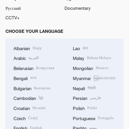
Русский
Documentary
CCTV+
CHOOSE YOUR LANGUAGE
Shqip
ລາວ
Albanian
Lao
العربية
Bahasa Melayu
Arabic
Malay
Беларуская
Монгол
Belarusian
Mongolian
বাংলা
မြန်မာဘာသာ
Bengali
Myanmar
Български
नेपाली
Bulgarian
Nepali
ខ្មែរ
فارسی
Cambodian
Persian
Hrvatski
Polski
Croatian
Polish
Český
Português
Czech
Portuguese
English
پښتو
English
Pashto