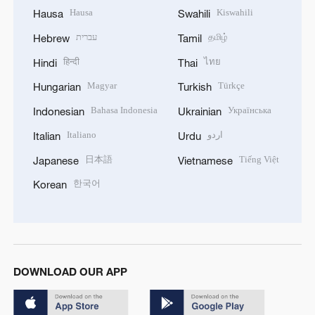
Hausa
Kiswahili
Hausa
Swahili
עברית
தமிழ்
Hebrew
Tamil
हिन्दी
ไทย
Hindi
Thai
Magyar
Türkçe
Hungarian
Turkish
Bahasa Indonesia
Українська
Indonesian
Ukrainian
Italiano
اردو
Italian
Urdu
日本語
Tiếng Việt
Japanese
Vietnamese
한국어
Korean
DOWNLOAD OUR APP