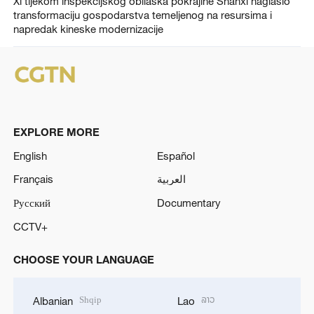
Xi tijekom inspekcijskog obilaska pokrajine Shanxi naglasio
transformaciju gospodarstva temeljenog na resursima i
napredak kineske modernizacije
EXPLORE MORE
English
Español
Français
العربية
Русский
Documentary
CCTV+
CHOOSE YOUR LANGUAGE
Shqip
ລາວ
Albanian
Lao