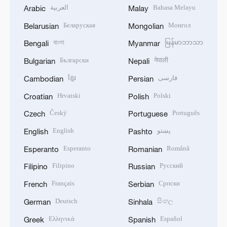
العربية
Bahasa Melayu
Arabic
Malay
Беларуская
Монгол
Belarusian
Mongolian
বাংলা
မြန်မာဘာသာ
Bengali
Myanmar
Български
नेपाली
Bulgarian
Nepali
ខ្មែរ
فارسی
Cambodian
Persian
Hrvatski
Polski
Croatian
Polish
Český
Português
Czech
Portuguese
English
پښتو
English
Pashto
Esperanto
Română
Esperanto
Romanian
Filipino
Русский
Filipino
Russian
Français
Српски
French
Serbian
Deutsch
සිංහල
German
Sinhala
Ελληνικά
Español
Greek
Spanish