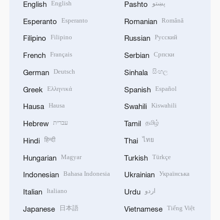
English
پښتو
English
Pashto
Esperanto
Română
Esperanto
Romanian
Filipino
Русский
Filipino
Russian
Français
Српски
French
Serbian
Deutsch
සිංහල
German
Sinhala
Ελληνικά
Español
Greek
Spanish
Hausa
Kiswahili
Hausa
Swahili
עברית
தமிழ்
Hebrew
Tamil
हिन्दी
ไทย
Hindi
Thai
Magyar
Türkçe
Hungarian
Turkish
Bahasa Indonesia
Українська
Indonesian
Ukrainian
Italiano
اردو
Italian
Urdu
日本語
Tiếng Việt
Japanese
Vietnamese