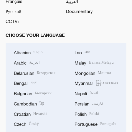
Français
العربية
Русский
Documentary
CCTV+
CHOOSE YOUR LANGUAGE
Shqip
ລາວ
Albanian
Lao
العربية
Bahasa Melayu
Arabic
Malay
Беларуская
Монгол
Belarusian
Mongolian
বাংলা
မြန်မာဘာသာ
Bengali
Myanmar
Български
नेपाली
Bulgarian
Nepali
ខ្មែរ
فارسی
Cambodian
Persian
Hrvatski
Polski
Croatian
Polish
Český
Português
Czech
Portuguese