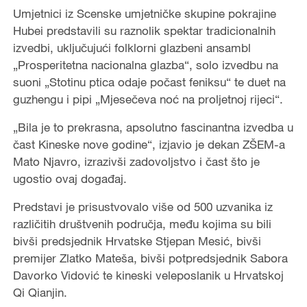
Umjetnici iz Scenske umjetničke skupine pokrajine
Hubei predstavili su raznolik spektar tradicionalnih
izvedbi, uključujući folklorni glazbeni ansambl
„Prosperitetna nacionalna glazba“, solo izvedbu na
suoni „Stotinu ptica odaje počast feniksu“ te duet na
guzhengu i pipi „Mjesečeva noć na proljetnoj rijeci“.
„Bila je to prekrasna, apsolutno fascinantna izvedba u
čast Kineske nove godine“, izjavio je dekan ZŠEM-a
Mato Njavro, izrazivši zadovoljstvo i čast što je
ugostio ovaj događaj.
Predstavi je prisustvovalo više od 500 uzvanika iz
različitih društvenih područja, među kojima su bili
bivši predsjednik Hrvatske Stjepan Mesić, bivši
premijer Zlatko Mateša, bivši potpredsjednik Sabora
Davorko Vidović te kineski veleposlanik u Hrvatskoj
Qi Qianjin.