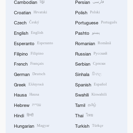
ខ្មែរ
فارسی
Cambodian
Persian
Hrvatski
Polski
Croatian
Polish
Český
Português
Czech
Portuguese
English
پښتو
English
Pashto
Esperanto
Română
Esperanto
Romanian
Filipino
Русский
Filipino
Russian
Français
Српски
French
Serbian
Deutsch
සිංහල
German
Sinhala
Ελληνικά
Español
Greek
Spanish
Hausa
Kiswahili
Hausa
Swahili
עברית
தமிழ்
Hebrew
Tamil
हिन्दी
ไทย
Hindi
Thai
Magyar
Türkçe
Hungarian
Turkish