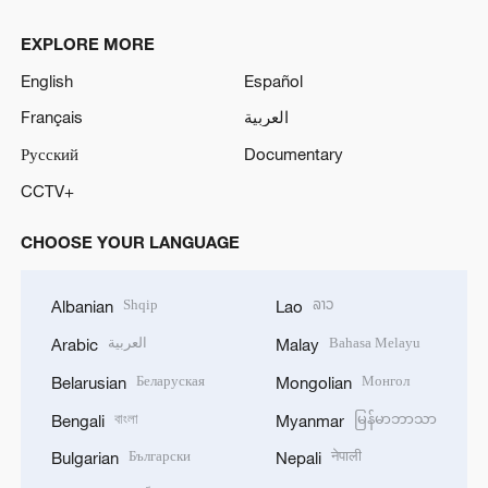
EXPLORE MORE
English
Español
Français
العربية
Русский
Documentary
CCTV+
CHOOSE YOUR LANGUAGE
Shqip
ລາວ
Albanian
Lao
العربية
Bahasa Melayu
Arabic
Malay
Беларуская
Монгол
Belarusian
Mongolian
বাংলা
မြန်မာဘာသာ
Bengali
Myanmar
Български
नेपाली
Bulgarian
Nepali