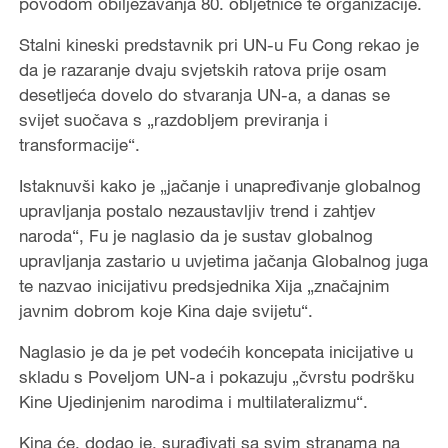
povodom obilježavanja 80. obljetnice te organizacije.
Stalni kineski predstavnik pri UN-u Fu Cong rekao je
da je razaranje dvaju svjetskih ratova prije osam
desetljeća dovelo do stvaranja UN-a, a danas se
svijet suočava s „razdobljem previranja i
transformacije“.
Istaknuvši kako je „jačanje i unapređivanje globalnog
upravljanja postalo nezaustavljiv trend i zahtjev
naroda“, Fu je naglasio da je sustav globalnog
upravljanja zastario u uvjetima jačanja Globalnog juga
te nazvao inicijativu predsjednika Xija „značajnim
javnim dobrom koje Kina daje svijetu“.
Naglasio je da je pet vodećih koncepata inicijative u
skladu s Poveljom UN-a i pokazuju „čvrstu podršku
Kine Ujedinjenim narodima i multilateralizmu“.
Kina će, dodao je, surađivati sa svim stranama na