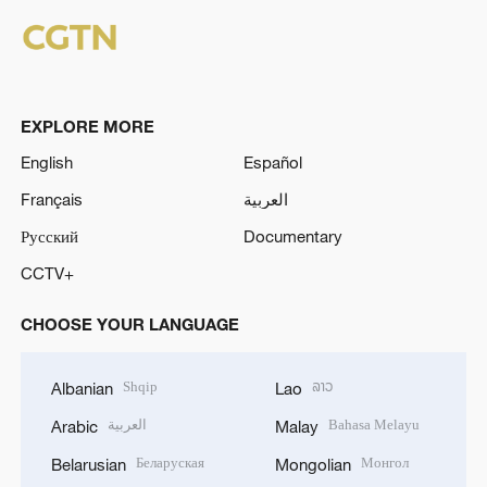
EXPLORE MORE
English
Español
Français
العربية
Русский
Documentary
CCTV+
CHOOSE YOUR LANGUAGE
Shqip
ລາວ
Albanian
Lao
العربية
Bahasa Melayu
Arabic
Malay
Беларуская
Монгол
Belarusian
Mongolian