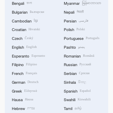
বাংলা
မြန်မာဘာသာ
Bengali
Myanmar
Български
नेपाली
Bulgarian
Nepali
ខ្មែរ
فارسی
Cambodian
Persian
Hrvatski
Polski
Croatian
Polish
Český
Português
Czech
Portuguese
English
پښتو
English
Pashto
Esperanto
Română
Esperanto
Romanian
Filipino
Русский
Filipino
Russian
Français
Српски
French
Serbian
Deutsch
සිංහල
German
Sinhala
Ελληνικά
Español
Greek
Spanish
Hausa
Kiswahili
Hausa
Swahili
עברית
தமிழ்
Hebrew
Tamil