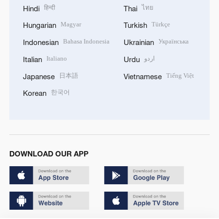
हिन्दी
ไทย
Hindi
Thai
Magyar
Türkçe
Hungarian
Turkish
Bahasa Indonesia
Українська
Indonesian
Ukrainian
Italiano
اردو
Italian
Urdu
日本語
Tiếng Việt
Japanese
Vietnamese
한국어
Korean
DOWNLOAD OUR APP