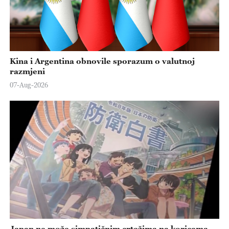
Kina i Argentina obnovile sporazum o valutnoj
razmjeni
07-Aug-2026
Japan ne može simpatičnim crtežima na koricama