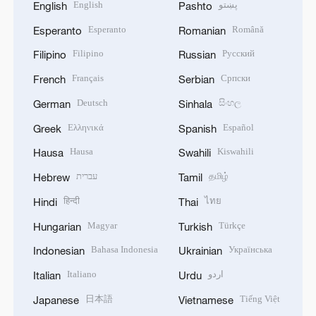
English
پښتو
English
Pashto
Esperanto
Română
Esperanto
Romanian
Filipino
Русский
Filipino
Russian
Français
Српски
French
Serbian
Deutsch
සිංහල
German
Sinhala
Ελληνικά
Español
Greek
Spanish
Hausa
Kiswahili
Hausa
Swahili
עברית
தமிழ்
Hebrew
Tamil
हिन्दी
ไทย
Hindi
Thai
Magyar
Türkçe
Hungarian
Turkish
Bahasa Indonesia
Українська
Indonesian
Ukrainian
Italiano
اردو
Italian
Urdu
日本語
Tiếng Việt
Japanese
Vietnamese