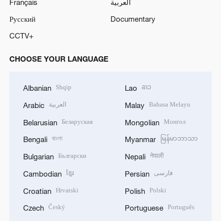
Français
العربية
Русский
Documentary
CCTV+
CHOOSE YOUR LANGUAGE
Shqip
ລາວ
Albanian
Lao
العربية
Bahasa Melayu
Arabic
Malay
Беларуская
Монгол
Belarusian
Mongolian
বাংলা
မြန်မာဘာသာ
Bengali
Myanmar
Български
नेपाली
Bulgarian
Nepali
ខ្មែរ
فارسی
Cambodian
Persian
Hrvatski
Polski
Croatian
Polish
Český
Português
Czech
Portuguese