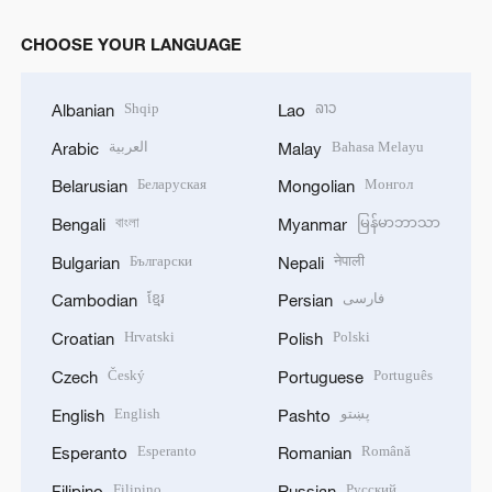
CHOOSE YOUR LANGUAGE
Shqip
ລາວ
Albanian
Lao
العربية
Bahasa Melayu
Arabic
Malay
Беларуская
Монгол
Belarusian
Mongolian
বাংলা
မြန်မာဘာသာ
Bengali
Myanmar
Български
नेपाली
Bulgarian
Nepali
ខ្មែរ
فارسی
Cambodian
Persian
Hrvatski
Polski
Croatian
Polish
Český
Português
Czech
Portuguese
English
پښتو
English
Pashto
Esperanto
Română
Esperanto
Romanian
Filipino
Русский
Filipino
Russian