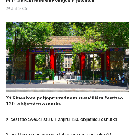
mu: kineski ministar vanjskih poslova
29-Jul-2026
Xi Kineskom poljoprivrednom sveučilištu čestitao
120. obljetnicu osnutka
Xi čestitao Sveučilištu u Tianjinu 130. obljetnicu osnutka
Xi čestitao Znanstvenom i tehnološkom dnevniku 40.