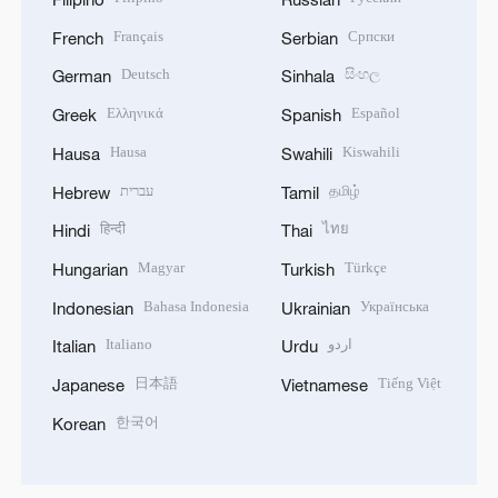
Français
Српски
French
Serbian
Deutsch
සිංහල
German
Sinhala
Ελληνικά
Español
Greek
Spanish
Hausa
Kiswahili
Hausa
Swahili
עברית
தமிழ்
Hebrew
Tamil
हिन्दी
ไทย
Hindi
Thai
Magyar
Türkçe
Hungarian
Turkish
Bahasa Indonesia
Українська
Indonesian
Ukrainian
Italiano
اردو
Italian
Urdu
日本語
Tiếng Việt
Japanese
Vietnamese
한국어
Korean